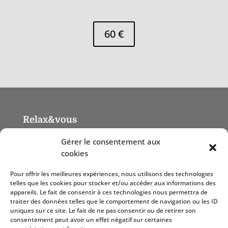
60 €
Relax&vous
16 rue de la Digue – 67850 Offendorf
Gérer le consentement aux
Mentions légales
cookies
Pour offrir les meilleures expériences, nous utilisons des technologies
telles que les cookies pour stocker et/ou accéder aux informations des
appareils. Le fait de consentir à ces technologies nous permettra de
✉ contact@relaxetvous-massa
ges.fr
traiter des données telles que le comportement de navigation ou les ID
☎ 07 60 89 13 25
uniques sur ce site. Le fait de ne pas consentir ou de retirer son
consentement peut avoir un effet négatif sur certaines